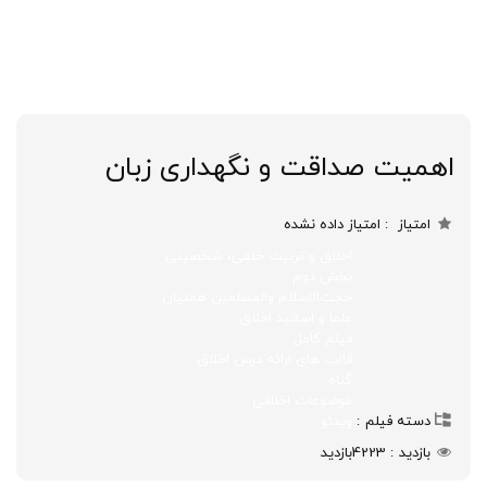
اهمیت صداقت و نگهداری زبان
امتیاز
امتیاز داده نشده
اخلاق و تربیت خلقی، شخصیتی
بخش دوم
حجت‌الاسلام والمسلمین همتیان
علما و اساتید اخلاق
فیلم کامل
قالب های ارائه درس اخلاق
گناه
موضوعات اخلاقی
دسته فیلم
ویدئو
بازدید
4223
بازدید