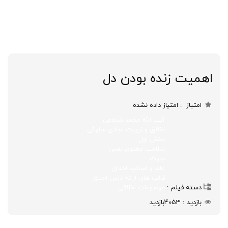
اهمیت زنده بودن دل
امتیاز
امتیاز داده نشده
آیت الله محمد شجاعی
اخلاق و تربیت عبادی سلوکی
بخش اول
سلامت معنوی نفس
صوت
علما و اساتید اخلاق
قالب های ارائه درس اخلاق
دسته فیلم
موضوعات اخلاقی
بازدید
4053
بازدید