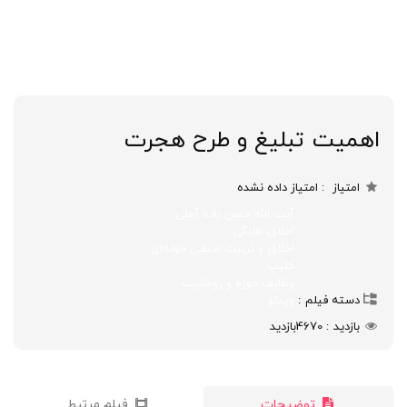
اهمیت تبلیغ و طرح هجرت
امتیاز
امتیاز داده نشده
آیت الله حسن‌ زاده آملی
اخلاق طلبگی
اخلاق و تربیت صنفی حرفه‌ای
کلیپ
وظایف حوزه و روحانیت
دسته فیلم
ویدئو
بازدید
4670
بازدید
توضیحات
فیلم مرتبط