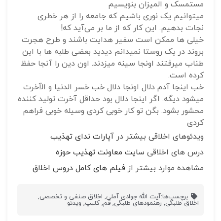
مستمسک و المیزان بنویسیم
میتوانیم یک نوری باشیم که جامعه را از هر خطری
نجات بدهیم. این کار که از ما بر می‌آید که!
خیلی ها ممکن است سفیر هدایت باشند و طرح هجرت
بروند در یک روستا نمیدانم دیدید بعضی طلبه ها با این
طناب میرفتند اونجا سینه میزدند. اون دین را آنجا حفظ
کرده است.
خب اینجا آدم دلال اونجا دلال خب خسر الدنیا و الآخرت
میشود دیگه. اگر اینجا دلال بود حداقل آخرت تولید کننده
محشور بشود. بگن تو کار خوبی کردی وسیله خوبی فراهم
کردی
ویدئوهای اخلاقی بیشتر در
آپارات ندای تهذیب
درس های اخلاقی
سایت معاونت تهذیب حوزه
مشاهده موارد بیشتر از
فیلم های کامل دروس اخلاق
برچسب‌ها:
آیت الله جوادی آملی
,
اخلاق صنفی و تخصصی
,
اخلاق طلبگی
,
رهنمودهای طلبگی
,
قم
,
کلیپ
,
ویدئو