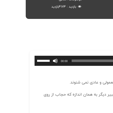
بازدید
4174
بازدید
برای
00:00
افزایش
یا
کاهش
مولی و عادی نمی شنوند.
صدا
از
یر دیگر به همان اندازه که حجاب از روی
کلیدهای
بالا
و
پایین