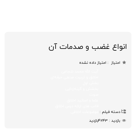
انواع غضب و صدمات آن
امتیاز
امتیاز داده نشده
آیت الله محمد شجاعی
اخلاق و تربیت صنفی حرفه‌ای
بخش اول
بخشش و کینه‌زدایی
صوت
علما و اساتید اخلاق
قالب های ارائه درس اخلاق
دسته فیلم
موضوعات اخلاقی
بازدید
4243
بازدید