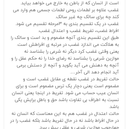
است از انسان که از باطن به خارج می خواهد بیاید.
غضب علاوه بر لطمات روحی لطمات جسمی هم وارد می
کند چه برای سالک چه غیر سالک.
غضب در یک تقسیم بندی به 3مرحله تقسیم می شود.
افراط غضب، تفریط غضب و اعتدال غضب.
طبق این تقسیم بندی آنچه مضموم و بد است و سالک را
به هلاکت می اندازد غضب در مرتبه ی افراطش است.
یعنی وقتی غضب کرد دیگر نه شرعی را بشناسد نه
موازین شرعی را بشناسد نه رضای خدا را نه حکم عقل را و
آنچه به دهنش می آید بگوید و آنچه از دستش برمی
آید انجام دهد الی آخر….
حالت تفریط در غضب نقطه ی مقابل غضب است و
مضموم است یعنی دچار یک ترس مضموم است و برای
انسان عیب حساب می شود. تفریط در اینجا یعنی انسان
نسبت به اطراف بی تفاوت باشد حق و باطل برایش یکی
باشد.
حالت اعتدال در غضب هم به این معناست که انسان نه
در حال افراط باشد نه در حال تفریط باشد بلکه غضب را در
چهارچوب موازین شرعی و عقلی پیش ببرد.