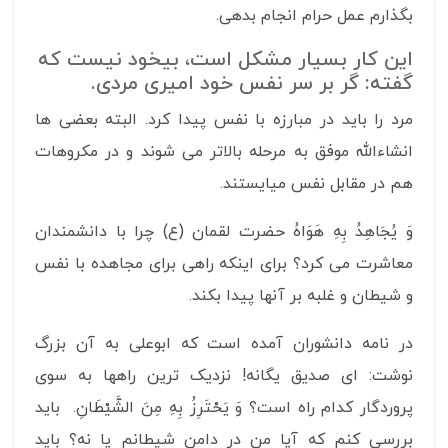
بگذارم عمل حرام انجام بدهی.
این کار بسیار مشکل است، بی­خود نیست که
گفته: گر بر سر نفس خود امیری مردی.
مرد را باید در مبارزه با نفس پیدا کرد. البته بعضی ها
انشاءالله موفق به مرحله بالاتر می شوند و در مکروهات
هم در مقابل نفس می­ایستند.
وَ يُجَاهِدُ بِهِ هَوَاهُ حضرت لقمان (ع) چرا با دانشمندان
معاشرت می کرد؟ برای اینکه راهی برای مجاهده با نفس
و شیطان و غلبه بر آنها پیدا بکند.
در نامه دانشوران آمده است که ابوعلی به آن بزرگ
نوشت: ای صدیق یگانه! نزدیک ترین راهها به سوی
پروردگار کدام راه است؟ وَ يَحْتَرِزُ بِهِ مِنَ الشَّيْطَانِ. باید
بررسی کنم که آیا من در دامن شیطانم یا نه؟ باید