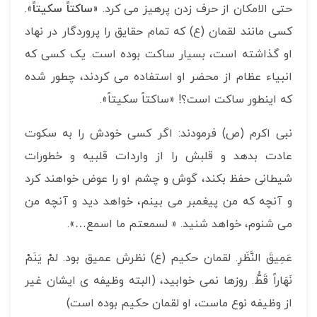
حتی الامکان از حرف زدن پرهیز می کرد. «
ساکتاً سکیتاً
».
کسی مانند لقمان (ع) که تمام حقایق را پروردگار در نهاد
او گذاشته است، بسیار ساکت بوده است. یک کسی که
انبیاء عظام از محضر او استفاده می کردند، چطور شده
که اینطور ساکت است؟! «ساکتاً سکیتاً».
نبی اکرم (ص) فرمودند: اگر کسی خودش را به سکوت
عادت بدهد و قلبش را از واردات قلبیه و خطورات
شیطانی حفظ بکند، گوش و چشم او را عوض خواهند کرد
و آنچه که من پیغمبر می بینم، خواهد دید و آنچه من
می شنوم، خواهد شنید. « لسمعتم ما اسمع…».
عَمِيقَ النَّظَرِ. لقمان حکیم (ع) نظرش عمیق بود. لمْ يَنَمْ
نَهَاراً قَطُّ. روزها نمی خوابید، (البته وظیفه ی ایشان غیر
از وظیفه نوع ماست، او لقمان حکیم بوده است)