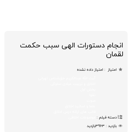
انجام دستورات الهی سبب حکمت
لقمان
امتیاز
امتیاز داده نشده
آیت الله عبدالکریم حق‌شناس تهرانی
اخلاق و تربیت عبادی سلوکی
بخش اول
تقوا
صوت
علما و اساتید اخلاق
قالب های ارائه درس اخلاق
دسته فیلم
موضوعات اخلاقی
بازدید
3963
بازدید