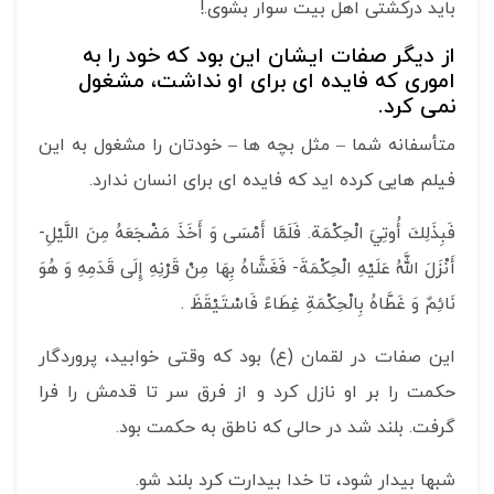
باید درکشتی اهل بیت سوار بشوی.!
از دیگر صفات ایشان این بود که خود را به
اموری که فایده ای برای او نداشت، مشغول
نمی کرد.
متأسفانه شما – مثل بچه ها – خودتان را مشغول به این
فیلم هایی کرده اید که فایده ای برای انسان ندارد.
فَبِذَلِكَ أُوتِيَ الْحِكْمَة. فَلَمَّا أَمْسَى‏ وَ أَخَذَ مَضْجَعَهُ مِنَ اللَّيْلِ-
أَنْزَلَ اللَّهُ عَلَيْهِ الْحِكْمَةَ- فَغَشَّاهُ بِهَا مِنْ قَرْنِهِ إِلَى قَدَمِهِ وَ هُوَ
نَائِمٌ وَ غَطَّاهُ بِالْحِكْمَةِ غِطَاءً فَاسْتَيْقَظَ .
این صفات در لقمان (ع) بود که وقتی خوابید، پروردگار
حکمت را بر او نازل کرد و از فرق سر تا قدمش را فرا
گرفت. بلند شد در حالی که ناطق به حکمت بود.
شبها بیدار شود، تا خدا بیدارت کرد بلند شو.