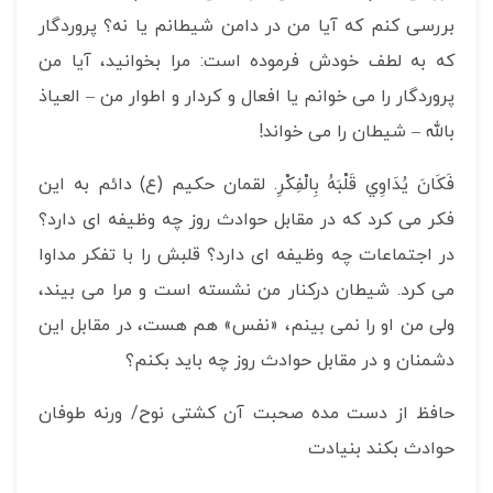
بررسی کنم که آیا من در دامن شیطانم یا نه؟ پروردگار
که به لطف خودش فرموده است: مرا بخوانید، آیا من
پروردگار را می خوانم یا افعال و کردار و اطوار من – العیاذ
بالله – شیطان را می خواند!
فَكَانَ يُدَاوِي قَلْبَهُ بِالْفِكْرِ. لقمان حکیم (ع) دائم به این
فکر می کرد که در مقابل حوادث روز چه وظیفه ای دارد؟
در اجتماعات چه وظیفه ای دارد؟ قلبش را با تفکر مداوا
می کرد. شیطان درکنار من نشسته است و مرا می بیند،
ولی من او را نمی بینم، «نفس» هم هست، در مقابل این
دشمنان و در مقابل حوادث روز چه باید بکنم؟
حافظ از دست مده صحبت آن کشتی نوح/ ورنه طوفان
حوادث بکند بنیادت