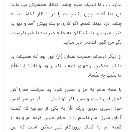
ندارد … ، تا نزدیک صبح چشم انتظار همسرش می ماند!
آن آقا گفت: چون یک چشم را در انتظار گذاشتم، به
چشم درد مبتلا شدم. اگر کاری برایت پیش آمد و دیر به
منزل می­رسی، با یک تلفن به خانه خبر بده یا خبر بفرست،
بگو من گیر افتادم، دیر می­آیم.
از دیگر اوصاف حضرت لقمان (ع) این بود که همیشه به
دنبال آموختن راههای غلبه بر نفس بود. وَ يَعْتَبِرُ وَ يَتَعَلَّمُ
مَا يَغْلِبُ بِهِ نَفْسَهُ.
با همه عالم به جز با نفس شوم بد سرشت مدارا کن
کمال این است و بس. اگر توانستی … گر بر سر نفس
خود امیری مردی. بارک الله به یکی از جوانها که گفت:
آقای میرزا! من نفسم را از حرام حبس کرده ام و به او
گفته ام: به کمک پروردگار غیر ممکن است که من