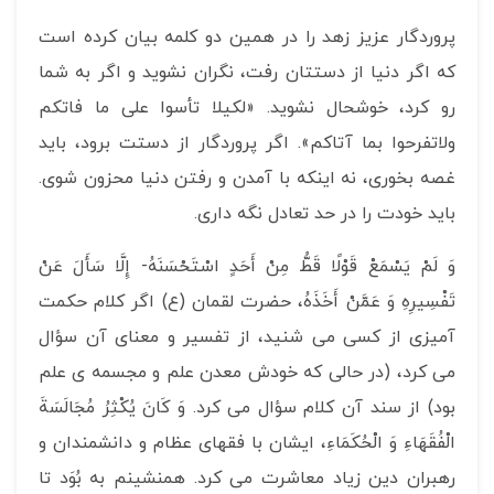
پروردگار عزیز زهد را در همین دو کلمه بیان کرده است
که اگر دنیا از دستتان رفت، نگران نشوید و اگر به شما
رو کرد، خوشحال نشوید. «لکیلا تأسوا علی ما فاتکم
ولاتفرحوا بما آتاکم». اگر پروردگار از دستت برود، باید
غصه بخوری، نه اینکه با آمدن و رفتن دنیا محزون شوی.
باید خودت را در حد تعادل نگه داری.
وَ لَمْ يَسْمَعْ قَوْلًا قَطُّ مِنْ أَحَدٍ اسْتَحْسَنَهُ- إِلَّا سَأَلَ عَنْ
تَفْسِيرِهِ وَ عَمَّنْ أَخَذَهُ، حضرت لقمان (ع) اگر کلام حکمت
آمیزی از کسی می شنید، از تفسیر و معنای آن سؤال
می کرد، (در حالی که خودش معدن علم و مجسمه ی علم
بود) از سند آن کلام سؤال می کرد. وَ كَانَ يُكْثِرُ مُجَالَسَةَ
الْفُقَهَاءِ وَ الْحُكَمَاءِ، ایشان با فقهای عظام و دانشمندان و
رهبران دین زیاد معاشرت می کرد. همنشینم به بُوَد تا