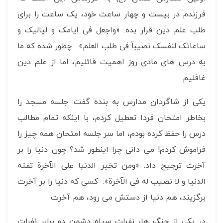
فرزندم در بیست و چهار ساعت خود، یک ساعت را برای
طلب علم دین قرار بده. «واجعل فی ایامک و لیالیک و
ساعاتک لنفسک نصیباً فی طلب العلم». چطور شده که ما
به درس های مادی روز اهمیت قائلیم، اما از علم دین
غافلیم
یکی از شاگردان مدارس به بنده گفت: جلسه مسجد را
بخاطر امتحان فردا تعطیل کردم، با اینکه تمام مطالب
درس را حفظ کرده بودم، اما سر جلسه امتحان همه چیز را
فراموش کردم! می دانی چرا اینطور شد؟ چون دنیا را بر
آخرت ترجیح داد. «ومن تخیر الدنیا علی الآخرة تفته
الدنیا و لا نصیب له فی الآخرة». کسی که دنیا را بر آخرت
برگزیند، هم دنیا از دستش می رود، هم آخرت
در یکی از جنگ ها، نفرات سپاه دشمن دو برابر نفرات