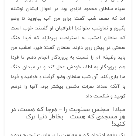
سپاه سلطان محمود غزنوی بود. در احوال ایشان نوشته
اند که نصف شب گفت: برای من آب بیاورید تا وضو
بگیرم و نمازشب بخوانم! اطرافیان او گفتند: خوب است
که سلطان امشب به استراحت بپردازند که فردا جنگ
سختی در پیش روی دارند. سلطان گفت: خیر، امشب من
باید وظیفه ام را نسبت به پروردگار انجام دهم تا فردا
هم پروردگار به لطف خودش عمل کند و در میدان جنگ
مرا یاری کند. آن شب سلطان وضو گرفت و خوابید و فردا
با آنکه تعداد نفرات دشمن بیشتر بود، آنها را درهم
کوبید و شکست داد.
مبادا مجلس معنویت را – هرجا که هست، در
هر مسجدی که هست – بخاطر دنیا ترک
کنید!
یک دفعه امتحان کن و معنویت را بر مادیت ترجیح بده و