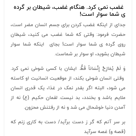
غضب نمی کرد. هنگام غضب، شیطان بر گرده
ی شما سوار است!
جدای از اینکه غضب کردن برای جسم انسان مضر است،
حضرت فرمود: وقتی که شما غضب می کنید، شیطان
روی گرده ی شما سوار است! بجای اینکه شما سوار
شیطان بشوید، او سوار بر شماست.
وَ لَمْ يُمَازِحْ إِنْسَاناً قَطُّ. ایشان با کسی شوخی نمی کرد.
وقتی انسان شوخی بکند، از موقعیت انسانیت او کاسته
می شود، البته اگر بقدر نمک در غذا، یک قدری انسان
ملایم باشد و بخندد، بد نیست. لقمان حکیم (ع) نه از
آمدن دنیا خوشحال می شد و نه از رفتنش محزون.
بر سر آنم که گر ز دست برآید/ دست به کاری زنم که
(قصه و) غصه سرآید