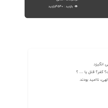
بازدید
4540
بازدید
 انگیزد.
؟ کفر؟ قتل یا … ؟
ی، ناامید بودند.