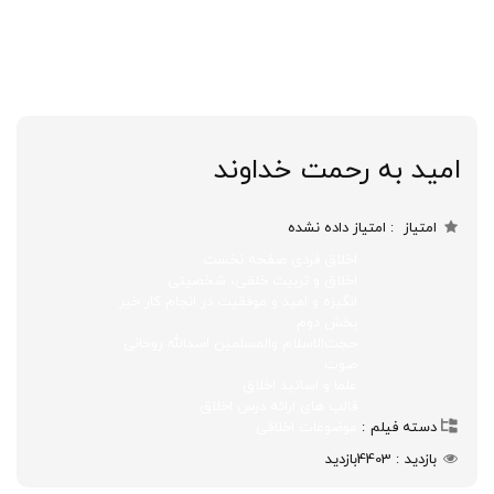
امید به رحمت خداوند
امتیاز
امتیاز داده نشده
اخلاق فردی صفحه نخست
اخلاق و تربیت خلقی، شخصیتی
انگیزه و امید و موفقیت در انجام کار خیر
بخش دوم
حجت‌الاسلام‌ والمسلمین اسدالله روحانی
صوت
علما و اساتید اخلاق
قالب های ارائه درس اخلاق
دسته فیلم
موضوعات اخلاقی
بازدید
4403
بازدید