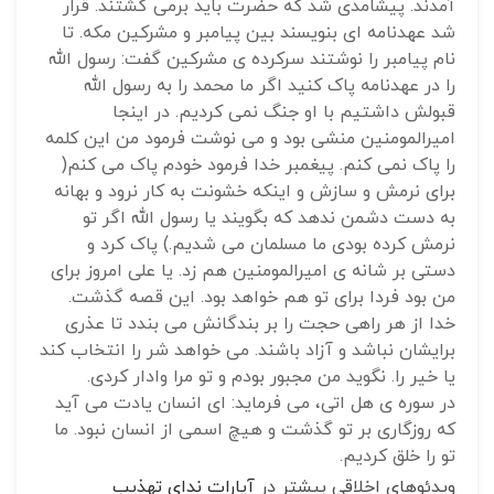
آمدند. پیشامدی شد که حضرت باید برمی گشتند. قرار
شد عهدنامه ای بنویسند بین پیامبر و مشرکین مکه. تا
نام پیامبر را نوشتند سرکرده ی مشرکین گفت: رسول الله
را در عهدنامه پاک کنید اگر ما محمد را به رسول الله
قبولش داشتیم با او جنگ نمی کردیم. در اینجا
امیرالمومنین منشی بود و می نوشت فرمود من این کلمه
را پاک نمی کنم. پیغمبر خدا فرمود خودم پاک می کنم(
برای نرمش و سازش و اینکه خشونت به کار نرود و بهانه
به دست دشمن ندهد که بگویند یا رسول الله اگر تو
نرمش کرده بودی ما مسلمان می شدیم.) پاک کرد و
دستی بر شانه ی امیرالمومنین هم زد. یا علی امروز برای
من بود فردا برای تو هم خواهد بود. این قصه گذشت.
خدا از هر راهی حجت را بر بندگانش می بندد تا عذری
برایشان نباشد و آزاد باشند. می خواهد شر را انتخاب کند
یا خیر را. نگوید من مجبور بودم و تو مرا وادار کردی.
در سوره ی هل اتی، می فرماید: ای انسان یادت می آید
که روزگاری بر تو گذشت و هیچ اسمی از انسان نبود. ما
تو را خلق کردیم.
ویدئوهای اخلاقی بیشتر در
آپارات ندای تهذیب