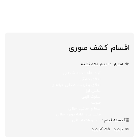
اقسام کشف صوری
امتیاز
امتیاز داده نشده
آیت الله محمد شجاعی
اخلاق طلبگی
اخلاق و تربیت صنفی حرفه‌ای
بخش اول
سلوک الهی
صوت
علما و اساتید اخلاق
قالب های ارائه درس اخلاق
دسته فیلم
موضوعات اخلاقی
بازدید
4065
بازدید