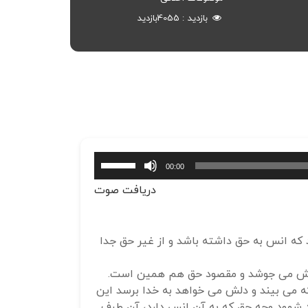
بازدید
4055
بازدید
برای
00:00
افزایش
دریافت صوت
یا
کاهش
صدا
 که انس به حق داشته باشد و از غیر حق جدا
از
کلیدهای
هانش می جوشد و مقصود حق هم همین است.
بالا
ه می بیند و دلش می خواهد به خدا برسد این
و
ند شهود وجه حق که به آن انس دارد، آن طرف
پایین