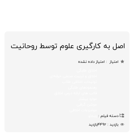
اصل به کارگیری علوم توسط روحانیت
امتیاز
امتیاز داده نشده
اخلاق طلبگی
اخلاق و تربیت صنفی حرفه‌ای
تولیدات اخلاقی طلاب
رهنمودهای طلبگی
قالب های ارائه درس اخلاق
موارد بیشتر
موشن گرافی
موضوعات اخلاقی
دسته فیلم
ویدئو
بازدید
4492
بازدید