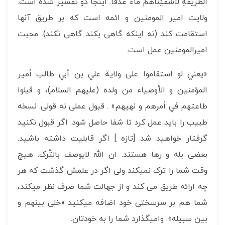
الطَّريقَةِ لَأَسْقَيْناهُمْ ماءً غَدَقا. اینجا دو تفسیر شده است.
ولایت امیر المومنین و ائمه است که بر طریق آنها
استقامت کند (نه اینکه گاهی بکند گاهی نکند). محبت
امیرالمومنین عمل است.
«يعني لو استقاموا على ولاية علي بن أبي طالب أمير
المؤمنين و الأوصياء من ولده (عليهم السلام)، و قبلوا
طاعتهم في أمرهم و نهيهم‏» . قبول عملی نه قولی. نسخه
طبیب را باید عمل کرد تا شفا حاصل شود. اگر قبول نکنید
گرفتار خواهید شد [تازه ] اگر قابلیت داشته باشید.
بعضی یله و رها هستند. ان الله لایوصف بالتَّرک. هیچ
وقت شما را ترک نمی­کند ولی اگر در علمش گذشت که هر
چه ارائه طریق می کند و از جهالت شما صرف نظر می­کند،
شما هم بر سر­سختی خود اضافه می­کنید «خلی بینهم و
بین سبیله». وا­­می­گذارد شما را به خودتان.