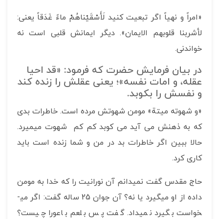
«امراً و نهیاً اگر تبعیت کنید لَأَسْقَيْناهُمْ ماءً غَدَقاً یعنی:
لأشربنا قلوبهم‏ الايمان»‏. دیگر ایمانش قلبی است نه
خواندنی.
در بیان فرمایش حضرت که فرمود: «قد احيا
عقله‏، و امات نفسه‏»؛ یعنی عقلش را زنده کند
و نفسش را بکوبد.
«و شهوته میتة» مومن شهوتش مرده است. خاطرات بدی
که به ذهنش می آید می کوبد کم کم شهوت می­میرد.
حالا ببین اگر خاطرات بد در من و شما زنده است باید
کاری کرد.
حاج مقدس گفت نمی­دانم آن نورانیت را که خدا به مومن
داده از او می­گیرد یا نه؟ آن جوان 25 ساله گفت: اگر می­
خواست بگیرد نمی­داد. گفت پس بلعم باعورا چیست؟