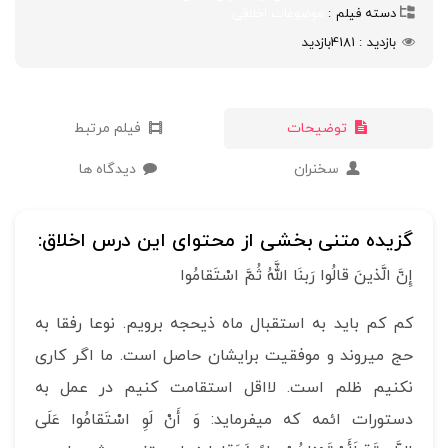
دسته فیلم
موضوعات اخلاقی
بازدید
4181
بازدید
توضیحات
فیلم مرتبط
سخنران
دیدگاه ها
گزیده متنی بخشی از محتوای این درس اخلاق:
إِنَّ الَّذينَ قالُوا رَبنَا اللَّهُ ثُمَّ اسْتَقامُوا
کم کم باید به استقبال ماه ذی­حجه برویم. نوعا رفقا به
حج می­روند و موفقیت برایشان حاصل است. ما اگر کاری
نکنیم ظلم است. لا­اقل استقامت کنیم در عمل به
دستورات ائمه که می­فرماید: وَ أَنْ لَوِ اسْتَقامُوا عَلَى