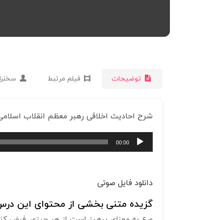
توضیحات
فیلم مرتبط
سخنرا
شرح احادیث اخلاقی رهبر معظم انقلاب اسلامی
پخش‌کننده
00:00
صوت
دانلود فایل صوتی
گزیده متنی بخشی از محتوای این درس 
ورع به معنای پرهیز است از هر چیزی. فرض کنی