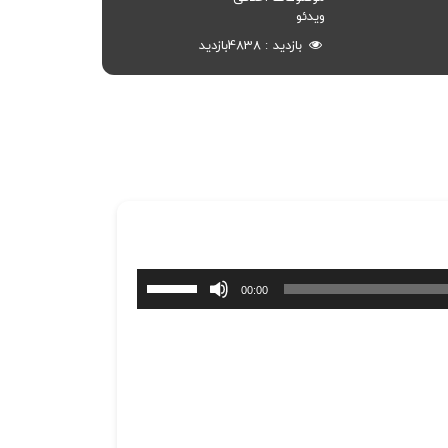
ویدئو
بازدید
4838
بازدید
برای
00:00
افزایش
یا
کاهش
صدا
از
کلیدهای
بالا