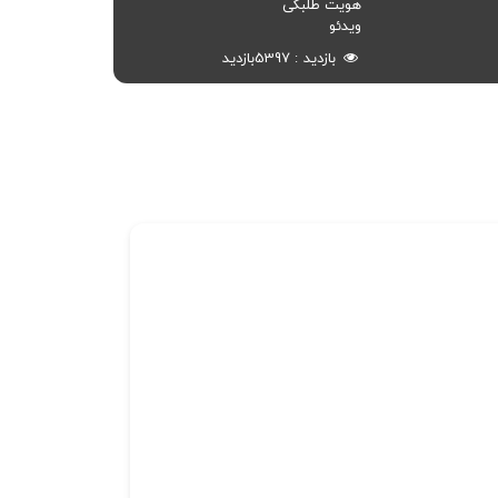
هویت طلبگی
ویدئو
بازدید
5397
بازدید