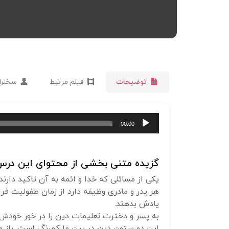
توضیحات
فیلم مرتبط
سخنرا
پخش‌کننده
00:00
صوت
گزیده متنی بخشی از محتوای این درس 
یکی از مسائلی که خدا و ائمه به آن تاکید دار
هر پدر و مادری وظیفه دارد از زمان طفولیت فر
یادش بدهند.
به پسر و دخترت تعلیمات دین را در خور خودش 
این دو ستون دین در بین ما کمرنگ است. باز 