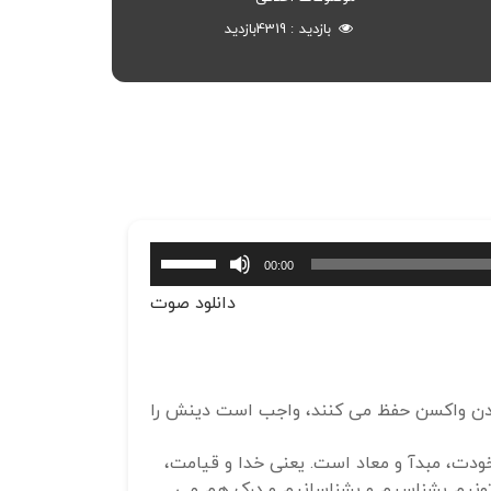
بازدید
4319
بازدید
برای
00:00
افزایش
دانلود صوت
یا
کاهش
صدا
از
با زدن واکسن حفظ می کنند، واجب است دینش را
کلیدهای
بالا
ودت، مبدآ و معاد است. یعنی خدا و قیامت،
و
تونیم بشناسیم و بشناسانیم و درک هم می
پایین