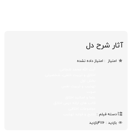
آثار شرح دل
امتیاز
امتیاز داده نشده
آیت الله محمد شجاعی
اخلاق و تربیت خلقی، شخصیتی
بخش اول
تهذیب و تربیت نفس
صوت
علما و اساتید اخلاق
قالب های ارائه درس اخلاق
موضوعات اخلاقی
دسته فیلم
نتایج و فواید تهذیب
بازدید
4116
بازدید