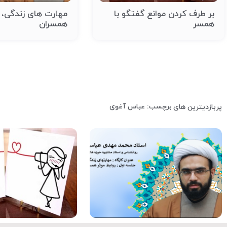
بر طرف کردن موانع گفتگو با
مهارت های زندگی، ر
همسر
همسران
برچسب: عباس آغوی
پربازدیترین های
کلیپ
کلیپ