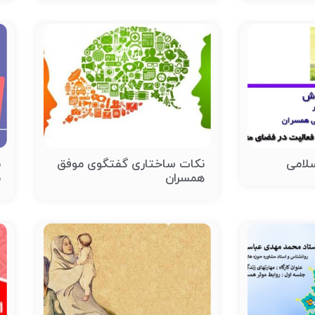
نکات ساختاری گفتگوی موفق
ن
همسران
م