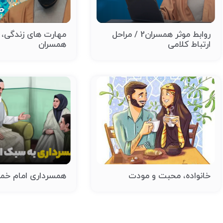
روابط موثر همسران2 / مراحل
مهارت های زندگی، ر
ارتباط کلامی
همسران
خانواده، محبت و مودت
همسرداری امام خمی