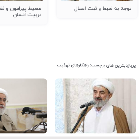
توجه به ضبط و ثبت اعمال
محیط پیرامون و ن
تربیت انسان
برچسب: راهکارهای تهذیب
پربازدیترین های