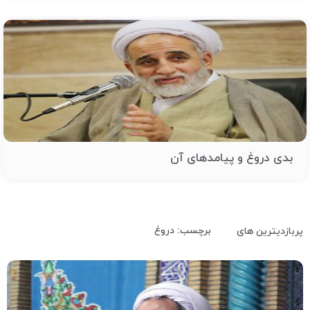
بدی دروغ و پیامدهای آن
برچسب: دروغ
پربازدیترین های