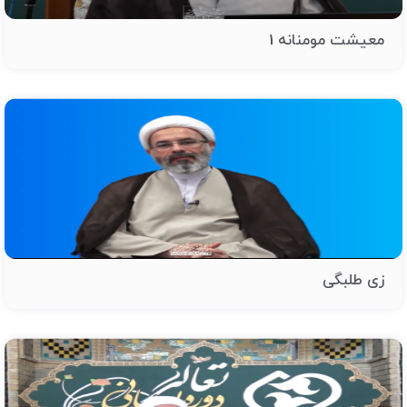
معیشت مومنانه 1
زی طلبگی