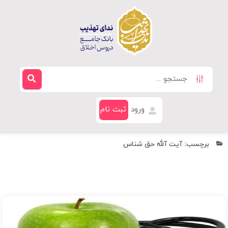
ورود
ثبت نام
برچسب: آیت آلله حق شناس