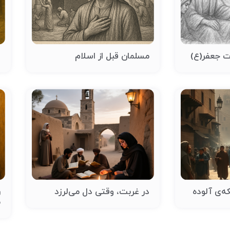
 جعفر(ع)
مسلمان قبل از اسلام
ا
ه‌ی آلوده
در غربت، وقتی دل می‌لرزد
ر
م