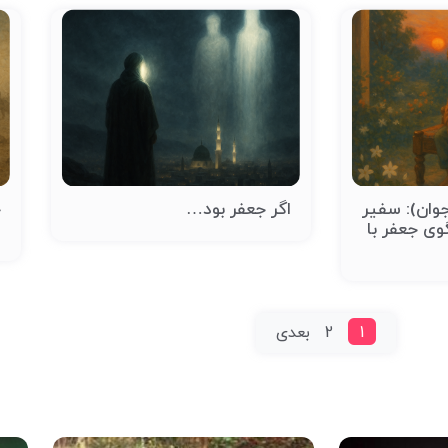
وان): سفیر
اگر جعفر بود…
ح
وی جعفر با
ص
1
2
بعدی