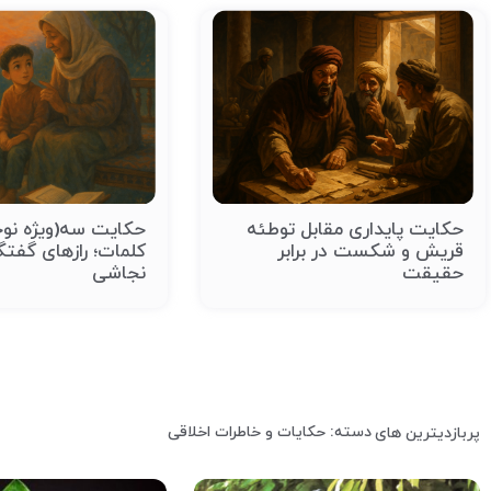
حکایت پایداری مقابل توطئه
حکایت سه(ویژه نوج
قریش و شکست در برابر
کلمات؛ رازهای گفتگ
حقیقت
نجاشی
دسته: حکایات و خاطرات اخلاقی
پربازدیترین های