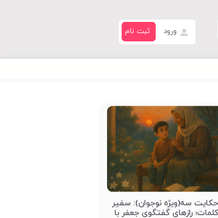
ورود
ثبت نام
کایت سه(ویژه نوجوان): سفیر
لمات؛ رازهای گفتگوی جعفر با