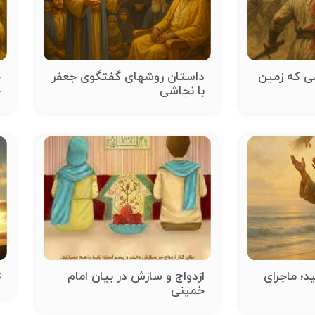
می که زمین
داستان روشهای گفتگوی جعفر
ح
با نجاشی
ج
د؛ ماجرای
ازدواج و سازش در بیان امام
ت
خمینی