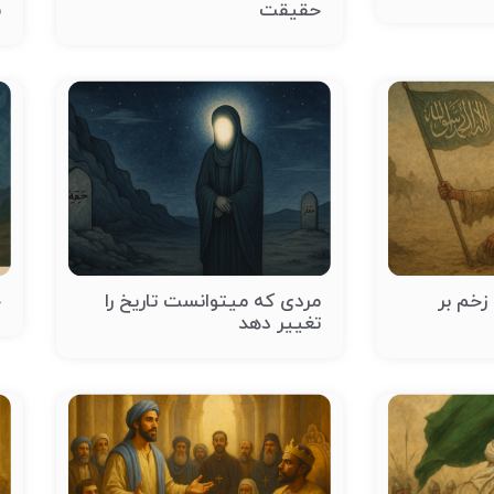
حقیقت
ن
زخم بر
مردی که میتوانست تاریخ را
ح
تغییر دهد