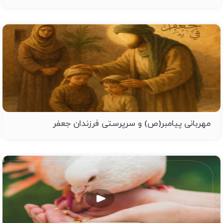
مهربانی پیامبر(ص) و سرپرستی فرزندان جعفر