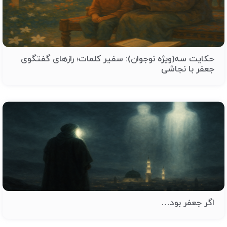
حکایت سه(ویژه نوجوان): سفیر کلمات؛ رازهای گفتگوی
جعفر با نجاشی
اگر جعفر بود…