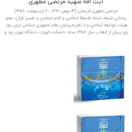
آیت الله شهید مرتضی مطهری
مرتضی مطهری فریمانی (۱۳ بهمن ۱۲۹۸ – ۱۱ اردیبهشت ۱۳۵۸)
روحانی شیعه، استاد فلسفهٔ اسلامی و کلام اسلامی و تفسیر قرآن، عضو
هیئت موتلفه اسلامی و از نظریه‌پردازان نظام جمهوری اسلامی ایران بود.
وی پیش از انقلاب سال ۱۳۵۷ استاد دانشکده الهیات دانشگاه تهران بود و
پس از انقلاب به ریاست شورای انقلاب منصوب شد. سید روح‌الله
خمینی علاقهٔ زیادی به وی داشت، تا آن‌جا که پس از مرگش گفت: «فرزند
عزیزی را که پارهٔ تنم و حاصل عمرم بود، از دست دادم» در ادبیات جمهوری
اسلامی ایران از وی با عنوان «معلم شهید» یاد می‌شود. مرتضی مطهری در
شامگاه روز سه‌شنبه ۱۱ اردیبهشت ۱۳۵۸ پس از پایان جلسه‌ای در
منزل یدالله سحابی به همراه گروهی از رجال سیاسی انقلابی، در تاریکی
شب و هنگام خروج از محل جلسه در کوچه پارک امین الدوله، هدف گلولهٔ
یکی از افراد گروه فرقان قرار گرفت و پس از انتقال به بیمارستان طرفه
درگذشت.
فیلم کامل